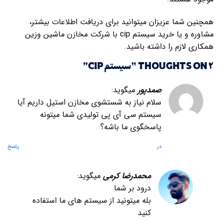
همچنین شما عزیزان میتوانید برای دریافت اطلاعات بیشتر،
مشاوره و یا خرید سیستم cip با شرکت مخازن ماشین وزین
همکاری لازم را داشته باشید.
2 THOUGHTS ON “
سیستم CIP
”
صمدپور
میگوید:
سلام نیاز به شستشوی مخازن استیل داریم آیا
سیستم سی آی پی تولیدی شما میتونه
پاسخگوی ما باشه؟
در
پاسخ
محمدرضا کرمی
میگوید:
درود بر شما
بله میتونید از سیستم های ما استفاده
کنید